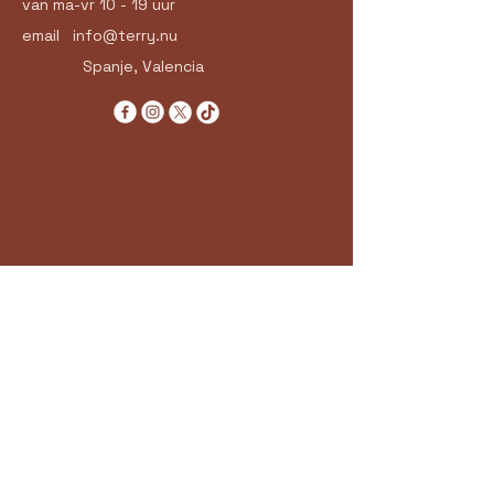
van ma-vr 10 - 19 uur
email
info@terry.nu
Spanje, Valencia
Neem Contact Op
Email
*
Yes, subscribe me to your 
newsletter.
*
Subscribe