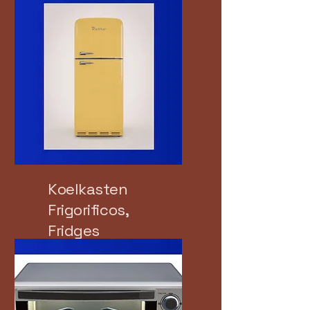
es
Koelkasten
Frigorificos,
Fridges