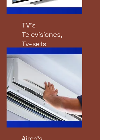
TV's
Televisiones,
Tv-sets
Airco's ,