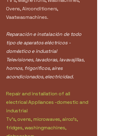
TV's, Magnetrons, Wasmachines,
Ovens, Airconditioners,
Vaatwasmachines.
Reparación e instalación de todo
tipo de aparatos eléctricos -
doméstico e industrial
Televisiones, lavadoras, lavavajillas,
hornos, frigorificos, aires
acondicionados, electricidad.
Repair and installation of all
electrical Appliances -domestic and
industrial
Tv's, ovens, microwaves, airco's,
fridges, washingmachines,